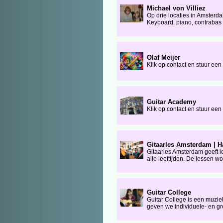
Michael von Villiez
Op drie locaties in Amsterda
Keyboard, piano, contrabas e
Olaf Meijer
Klik op contact en stuur ee
Guitar Academy
Klik op contact en stuur ee
Gitaarles Amsterdam | H
Gitaarles Amsterdam geeft 
alle leeftijden. De lessen 
Guitar College
Guitar College is een muzie
geven we individuele- en gro