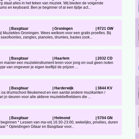
g staat alles in het teken van muziek. Wij bieden de volgende
ums en keyboard. Ben je beginner of al een tijdje act...
|
Basgitaar
|
Groningen
|
9721 GW
j Muziekles Groningen. Wees welkom voor een gratis proefles. Bij
saxofoonles, zangles, pianoles, drumles, basles (ook...
|
Basgitaar
|
Haarlem
|
2032 CD
 en manier een muziekinstrument leren voor jong en oud geen noten
epje van ongeveer je eigen leeftijd de prijzen ...
|
Basgitaar
|
Harderwijk
|
3844 KV
t uit oa drumschool Beukeneut en een aantal andere muzikanten /
 jn deuren voor alle aktieve muziekliefhebbers die ...
|
Basgitaar
|
Helmond
|
5704 GN
 beginnen * Lessen van ma-vrij 16:30-23:00, wekelijks, privéles, duren
jaar * Opleidingen Gitaar en Basgitaar voor...