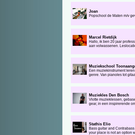
Joan
Popschool de Maten m/v geve
Marcel Rietdijk
Hallo, ik ben 20 jaar profes
aan volwassenen. Leslocatie
Muziekschool Toonaange
Een muziekinstrument leren
genre. Van pianoles tot gita
Muziekles Den Bosch
Vlotte muzieklessen, gebas
gear, in een inspirerende o
Stathis Elio
Bass guitar and Contrabass l
your place is not an option w