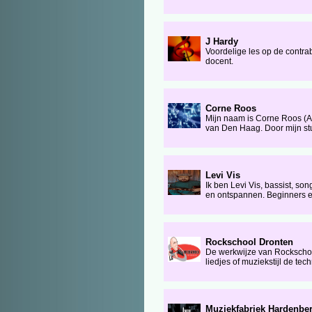
J Hardy
Voordelige les op de contra
docent.
Corne Roos
Mijn naam is Corne Roos (A
van Den Haag. Door mijn stu
Levi Vis
Ik ben Levi Vis, bassist, son
en ontspannen. Beginners en
Rockschool Dronten
De werkwijze van Rockschoo
liedjes of muziekstijl de tec
Muziekfabriek Hardenber