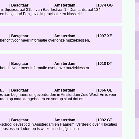
|
Basgitaar
|
Amsterdam
|
1074 GG
m: Sijsjesstraat 31b - van Baerlestraat 1 - Diamantstraat 134.
n basgitaar! Pop, jazz, improvisatie en klassiek!...
|
Basgitaar
|
Amsterdam
|
1097 XE
n bericht voor meer informatie over onze muzieklessen.
|
Basgitaar
|
Amsterdam
|
1018 DT
n bericht voor meer informatie over onze muzieklessen.
a..
|
Basgitaar
|
Amsterdam
|
1066 GE
les aan beginners en gevorderden in Amsterdam Zuid West. En is voor
worden op maat aangeboden en voorop staat dat ent...
|
Basgitaar
|
Amsterdam
|
1092 GT
kschool gevestigd in Amsterdam en Haarlem. Verdeeld over 4 locaties
epslessen. Iedereen is welkom, schrijf je nu in...