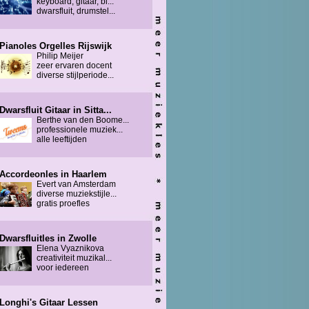
keyboard, gitaar, bl...
dwarsfluit, drumstel...
Pianoles Orgelles Rijswijk
Philip Meijer
zeer ervaren docent
diverse stijlperiode...
Dwarsfluit Gitaar in Sitta...
Berthe van den Boome...
professionele muziek...
alle leeftijden
Accordeonles in Haarlem
Evert van Amsterdam
diverse muziekstijle...
gratis proefles
Dwarsfluitles in Zwolle
Elena Vyaznikova
creativiteit muzikal...
voor iedereen
Longhi's Gitaar Lessen