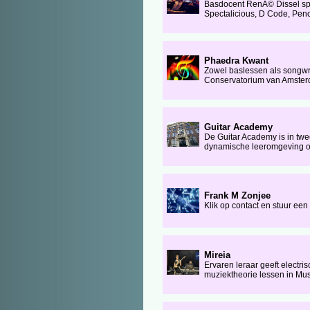
Basdocent RenÃ© Dissel spe
Spectalicious, D Code, Penc
Phaedra Kwant
Zowel baslessen als songwr
Conservatorium van Amsterda
Guitar Academy
De Guitar Academy is in twee
dynamische leeromgeving op 
Frank M Zonjee
Klik op contact en stuur ee
Mireia
Ervaren leraar geeft electri
muziektheorie lessen in Mus