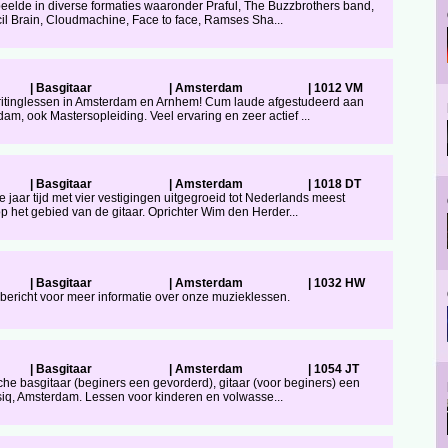
elde in diverse formaties waaronder Praful, The Buzzbrothers band,
il Brain, Cloudmachine, Face to face, Ramses Sha...
|
Basgitaar
|
Amsterdam
|
1012 VM
itinglessen in Amsterdam en Arnhem! Cum laude afgestudeerd aan
m, ook Mastersopleiding. Veel ervaring en zeer actief ...
|
Basgitaar
|
Amsterdam
|
1018 DT
 jaar tijd met vier vestigingen uitgegroeid tot Nederlands meest
het gebied van de gitaar. Oprichter Wim den Herder...
|
Basgitaar
|
Amsterdam
|
1032 HW
n bericht voor meer informatie over onze muzieklessen.
|
Basgitaar
|
Amsterdam
|
1054 JT
sche basgitaar (beginers een gevorderd), gitaar (voor beginers) een
iq, Amsterdam. Lessen voor kinderen en volwasse...