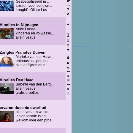
Gespecialiseerd in ...
Lessen voor songwri...
Longhi's Gitaar Les...
Vioolles in Nijmegen
Anke Foede
kinderen en volwasse...
alle niveaus
Zangles Pianoles Duiven
Marieke van der Have...
enthousiast, persoon...
alle leeftijden en n...
Vioolles Den Haag
Babette van den Berg...
alle niveaus
gratis proefles
ervaren docente dwarfluit
alle niveuau's welko...
les op locatie is oo...
welkom voor een proe...