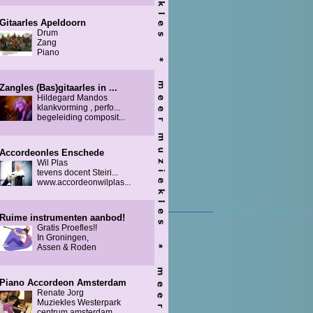
Gitaarles Apeldoorn
Drum
Zang
Piano
Zangles (Bas)gitaarles in ...
Hildegard Mandos
klankvorming , perfo...
begeleiding composit...
Accordeonles Enschede
Wil Plas
tevens docent Steiri...
www.accordeonwilplas...
Ruime instrumenten aanbod!
Gratis Proefles!!
In Groningen,
Assen & Roden
Piano Accordeon Amsterdam
Renate Jorg
Muziekles Westerpark
centrum amsterdam