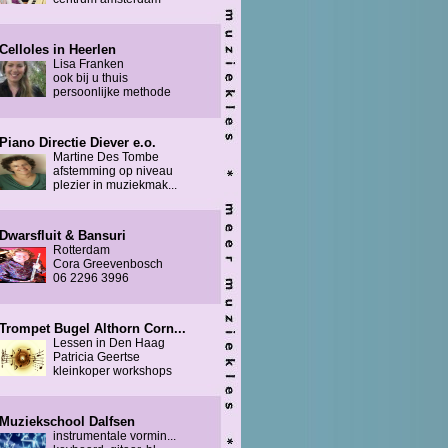
Celloles in Heerlen
Lisa Franken
ook bij u thuis
persoonlijke methode
Piano Directie Diever e.o.
Martine Des Tombe
afstemming op niveau
plezier in muziekmak...
Dwarsfluit & Bansuri
Rotterdam
Cora Greevenbosch
06 2296 3996
Trompet Bugel Althorn Corn...
Lessen in Den Haag
Patricia Geertse
kleinkoper workshops
Muziekschool Dalfsen
instrumentale vormin...