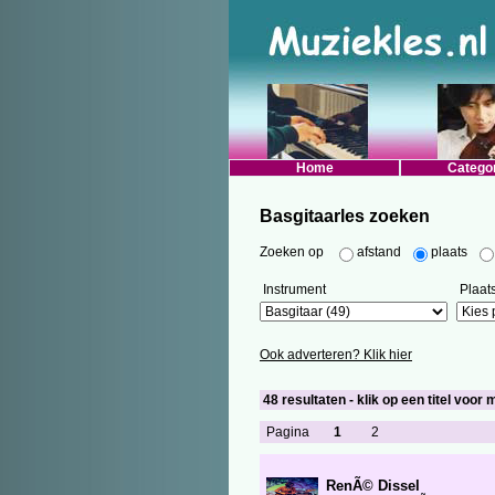
Home
Catego
Basgitaarles zoeken
Zoeken op
afstand
plaats
Instrument
Plaat
Ook adverteren? Klik hier
48 resultaten - klik op een titel voor 
Pagina
1
2
RenÃ© Dissel