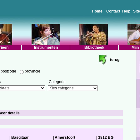
Home
Contact
Help
Sit
rieën
Instrumenten
Bibliotheek
Mijn
terug
postcode
provincie
s
Categorie
meer details
|
Basgitaar
|
Amersfoort
|
3812 BG