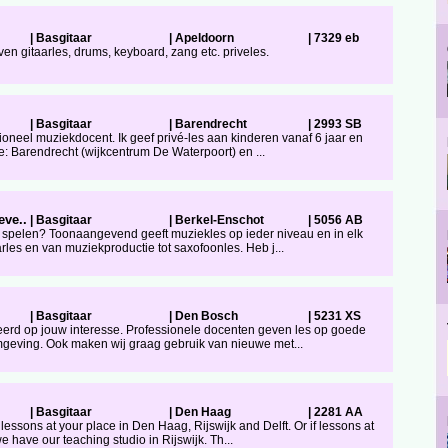
|
Basgitaar
|
Apeldoorn
|
7329 eb
n gitaarles, drums, keyboard, zang etc. priveles.
|
Basgitaar
|
Barendrecht
|
2993 SB
sioneel muziekdocent. Ik geef privé-les aan kinderen vanaf 6 jaar en
: Barendrecht (wijkcentrum De Waterpoort) en ...
ve..
|
Basgitaar
|
Berkel-Enschot
|
5056 AB
 spelen? Toonaangevend geeft muziekles op ieder niveau en in elk
arles en van muziekproductie tot saxofoonles. Heb j...
|
Basgitaar
|
Den Bosch
|
5231 XS
eerd op jouw interesse. Professionele docenten geven les op goede
mgeving. Ook maken wij graag gebruik van nieuwe met...
|
Basgitaar
|
Den Haag
|
2281 AA
essons at your place in Den Haag, Rijswijk and Delft. Or if lessons at
e have our teaching studio in Rijswijk. Th...