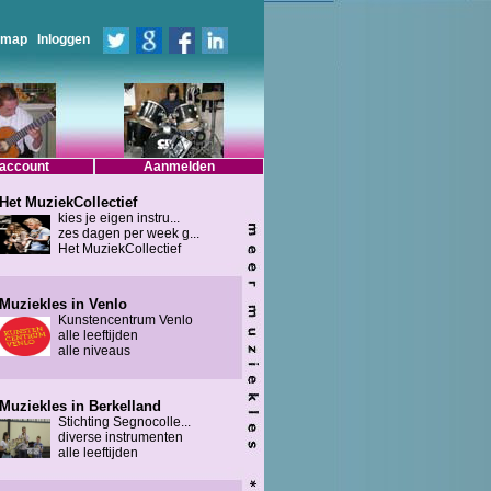
emap
Inloggen
 account
Aanmelden
Het MuziekCollectief
kies je eigen instru...
zes dagen per week g...
Het MuziekCollectief
Muziekles in Venlo
Kunstencentrum Venlo
alle leeftijden
alle niveaus
Muziekles in Berkelland
Stichting Segnocolle...
diverse instrumenten
alle leeftijden