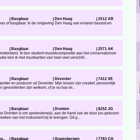
|
Basgitaar
|
Den Haag
|
2512 AR
bas of basgitaar. In de omgeving Den Haag van ervaren bassist en
|
Basgitaar
|
Den Haag
|
2571 AK
msterdam). Ik ben student muziekcompositie aan het conservatorium
die ben ik met muzikanten van heel veel verschill...
|
Basgitaar
|
Deventer
|
7412 XE
gwriter en producer uit Deventer. Mijn lessen zijn creatief, persoonlijk
 gevorderden zijn welkom, of je nu bas wi...
|
Basgitaar
|
Dronten
|
8252 JG
l Dronten is om spelenderwijs, aan de hand van de door jou gekozen
hnieken van het instrument bij te brengen. Dit g...
g..
|
Basgitaar
|
Gramsbergen
|
7783 CH