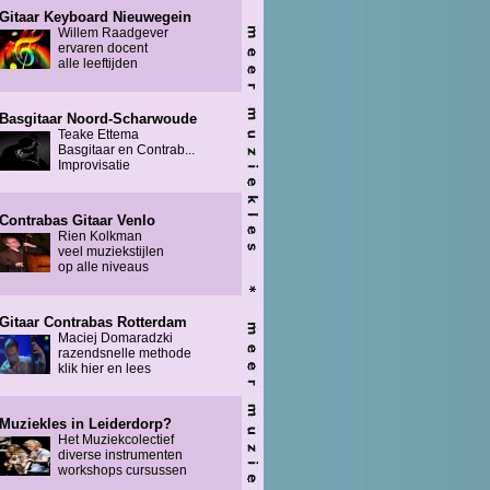
Gitaar Keyboard Nieuwegein
Willem Raadgever
ervaren docent
alle leeftijden
Basgitaar Noord-Scharwoude
Teake Ettema
Basgitaar en Contrab...
Improvisatie
Contrabas Gitaar Venlo
Rien Kolkman
veel muziekstijlen
op alle niveaus
Gitaar Contrabas Rotterdam
Maciej Domaradzki
razendsnelle methode
klik hier en lees
Muziekles in Leiderdorp?
Het Muziekcolectief
diverse instrumenten
workshops cursussen