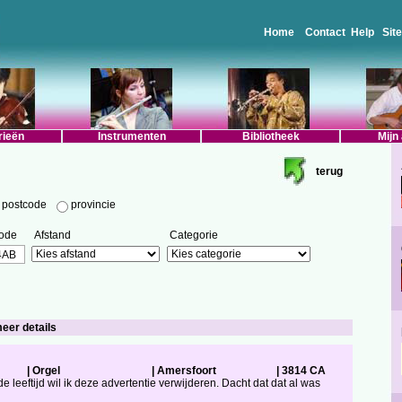
Home
Contact
Help
Sit
rieën
Instrumenten
Bibliotheek
Mijn
terug
postcode
provincie
ode
Afstand
Categorie
meer details
|
Orgel
|
Amersfoort
|
3814 CA
leeftijd wil ik deze advertentie verwijderen. Dacht dat dat al was