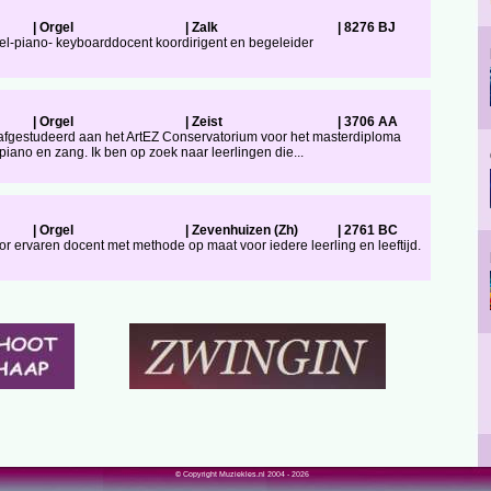
|
Orgel
|
Zalk
|
8276 BJ
gel-piano- keyboarddocent koordirigent en begeleider
|
Orgel
|
Zeist
|
3706 AA
 afgestudeerd aan het ArtEZ Conservatorium voor het masterdiploma
piano en zang. Ik ben op zoek naar leerlingen die...
|
Orgel
|
Zevenhuizen (Zh)
|
2761 BC
r ervaren docent met methode op maat voor iedere leerling en leeftijd.
© Copyright Muziekles.nl 2004 - 2026