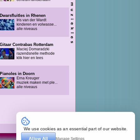
Dwarsfluitles in Rhenen
Iris van der Wardt
kinderen en volwasse...
alle niveaus
Gitaar Contrabas Rotterdam
Maciej Domaradzki
razendsnelle methode
klik hier en lees
Pianoles in Doorn
Erna Kreuger
muziek maken met ple...
alle niveaus
We use cookies as an essential part of our website.
by Guz
Allow All
Manage Settings