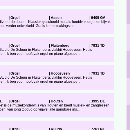
|
Orgel
|
Assen
|
9405 GV
iveeerde docent. Klassiek geschoold met als hoofdvak orgel en bijvak
eds verder ontwikkeld. Gratis kennismakingsles....
|
Orgel
|
Fluitenberg
|
7931 TD
: Studio De Schuur in Fluitenberg, vlakbij Hoogeveen. Het is
jden. Ik ben voor hoofdvak orgel en piano afgestud...
|
Orgel
|
Hoogeveen
|
7931 TD
: Studio De Schuur in Fluitenberg, vlakbij Hoogeveen. Het is
jden. Ik ben voor hoofdvak orgel en piano afgestud...
..
|
Orgel
|
Houten
|
3995 DE
ief is de muziekonderwijs van Houten en biedt muziek- en zanglessen
n, van jong tot oud op vrijwel alle gangbare ins...
..
|
Orgel
|
Ruurlo
|
7261 NL