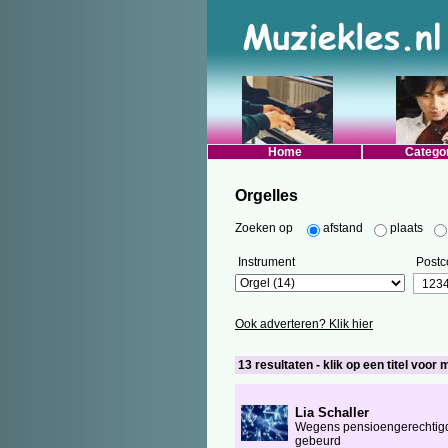
Home
Catego
Orgelles
Zoeken op
afstand
plaats
Instrument
Postc
Ook adverteren? Klik hier
13 resultaten - klik op een titel voor 
Lia Schaller
Wegens pensioengerechtigde 
gebeurd