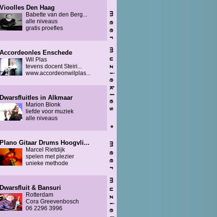
Vioolles Den Haag
Babette van den Berg...
alle niveaus
gratis proefles
Accordeonles Enschede
Wil Plas
tevens docent Steiri...
www.accordeonwilplas...
Dwarsfluitles in Alkmaar
Marion Blonk
liefde voor muziek
alle niveaus
PIano Gitaar Drums Hoogvli...
Marcel Rietdijk
spelen met plezier
unieke methode
Dwarsfluit & Bansuri
Rotterdam
Cora Greevenbosch
06 2296 3996