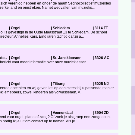
e zich verenigd hebben en onder de naam Segnocollectief muziekles
erkelland en omstreken. Na het wegvallen van muzieks...
|
Orgel
|
Schiedam
|
3114 TT
ol is gevestigd in de Oude Maasstraat 13 te Schiedam. De school
cteur: Annelies Kars. Eind jaren tachtig gaf zij a...
te..
|
Orgel
|
St. Jansklooster
|
8326 AC
n bericht voor meer informatie over onze muzieklessen.
|
Orgel
|
Tilburg
|
5025 NJ
meerde docenten en wij geven les op een meest bij u passende manier.
kliefhebbers, zowel kinderen als volwassenen, v...
|
Orgel
|
Veenendaal
|
3904 ZD
ent voor orgel, piano of zang? Of zoek je als groep een zangdocent
 nodig ik je uit om contact op te nemen. Als je...