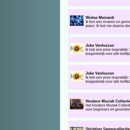
Wietse Meinardi
Ik ben een ervaren en gemot
piano. Ik heb me daarna ste
Joke Venhuizen
Ik heb een prive lespraktijk
toegankelijk voor alle leefti
Joke Venhuizen
Ik heb een prive lespraktijk
toegankelijk voor alle leefti
Houtens Muziek Collectie
Het Houtens Muziek Collect
voor beginners en gevorderde
Stichting Segnocollectie