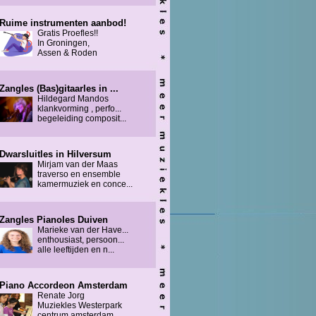
Ruime instrumenten aanbod!
Gratis Proefles!!
In Groningen,
Assen & Roden
Zangles (Bas)gitaarles in ...
Hildegard Mandos
klankvorming , perfo...
begeleiding composit...
Dwarsluitles in Hilversum
Mirjam van der Maas
traverso en ensemble
kamermuziek en conce...
Zangles Pianoles Duiven
Marieke van der Have...
enthousiast, persoon...
alle leeftijden en n...
Piano Accordeon Amsterdam
Renate Jorg
Muziekles Westerpark
centrum amsterdam