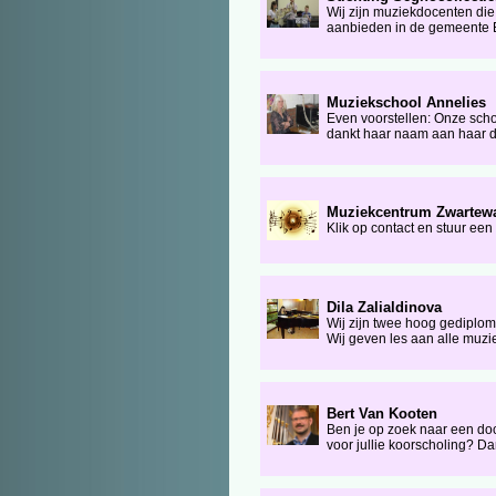
Wij zijn muziekdocenten di
aanbieden in de gemeente B
Muziekschool Annelies
Even voorstellen: Onze scho
dankt haar naam aan haar dire
Muziekcentrum Zwartewa
Klik op contact en stuur ee
Dila Zalialdinova
Wij zijn twee hoog gediplo
Wij geven les aan alle muzie
Bert Van Kooten
Ben je op zoek naar een doc
voor jullie koorscholing? Dan