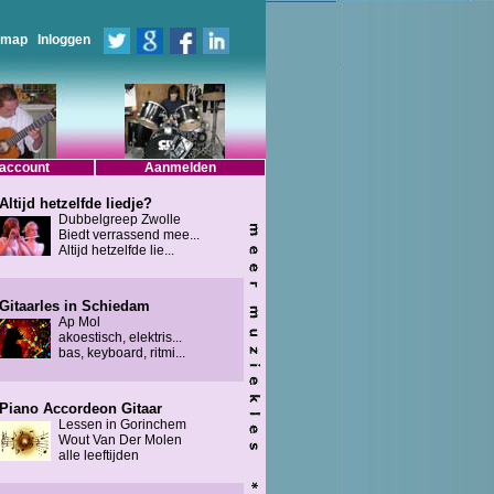
emap
Inloggen
 account
Aanmelden
Altijd hetzelfde liedje?
Dubbelgreep Zwolle
Biedt verrassend mee...
Altijd hetzelfde lie...
Gitaarles in Schiedam
Ap Mol
akoestisch, elektris...
bas, keyboard, ritmi...
Piano Accordeon Gitaar
Lessen in Gorinchem
Wout Van Der Molen
alle leeftijden