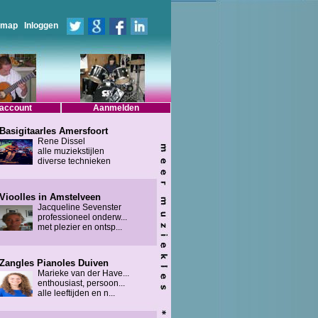
emap
Inloggen
 account
Aanmelden
Basigitaarles Amersfoort
Rene Dissel
alle muziekstijlen
diverse technieken
Vioolles in Amstelveen
Jacqueline Sevenster
professioneel onderw...
met plezier en ontsp...
Zangles Pianoles Duiven
Marieke van der Have...
enthousiast, persoon...
alle leeftijden en n...