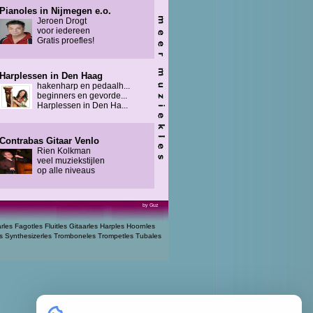
Pianoles in Nijmegen e.o.
Jeroen Drogt
voor iedereen
Gratis proefles!
Harplessen in Den Haag
hakenharp en pedaalh...
beginners en gevorde...
Harplessen in Den Ha...
Contrabas Gitaar Venlo
Rien Kolkman
veel muziekstijlen
op alle niveaus
by Guz
arles
Fagotles
Fluitles
Gitaarles
Harples
Hoornles
s
Synthesizerles
Tromboneles
Trompetles
Tubales