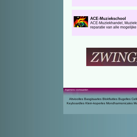
ACE-Muziekschool
ACE-Muziekhandel, Muzieksc
reparatie van alle mogelijke
Algemene voorwaarden
Altvioolles
Basgitaarles
Blokfluitles
Bugelles
Cell
Keyboardles
Klein-koperles
Mondharmonicales
Mu