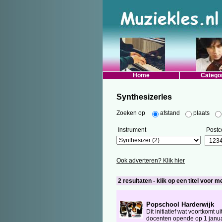
Home
Catego
Synthesizerles
Zoeken op
afstand
plaats
Instrument
Postc
Ook adverteren? Klik hier
2 resultaten - klik op een titel voor m
Popschool Harderwijk
Dit initiatief wat voortkom
docenten opende op 1 januari