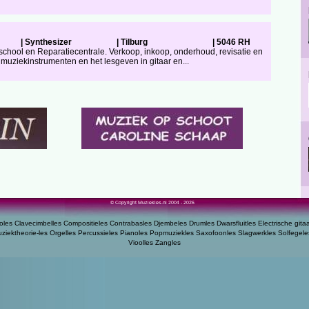
|
Synthesizer
|
Tilburg
|
5046 RH
hool en Reparatiecentrale. Verkoop, inkoop, onderhoud, revisatie en
 muziekinstrumenten en het lesgeven in gitaar en...
© Copyright Muziekles.nl 2004 - 2026
oles
Clavecimbelles
Compositieles
Contrabasles
Djembeles
Drumles
Dwarsfluitles
Electrische gita
ziektheorie-les
Orgelles
Percussieles
Pianoles
Popmuziekles
Saxofoonles
Slagwerkles
Solfegele
Vioolles
Zangles