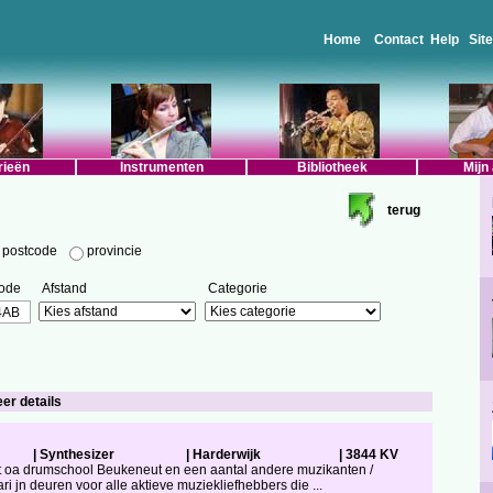
Home
Contact
Help
Sit
rieën
Instrumenten
Bibliotheek
Mijn
terug
postcode
provincie
ode
Afstand
Categorie
eer details
|
Synthesizer
|
Harderwijk
|
3844 KV
t uit oa drumschool Beukeneut en een aantal andere muzikanten /
 jn deuren voor alle aktieve muziekliefhebbers die ...