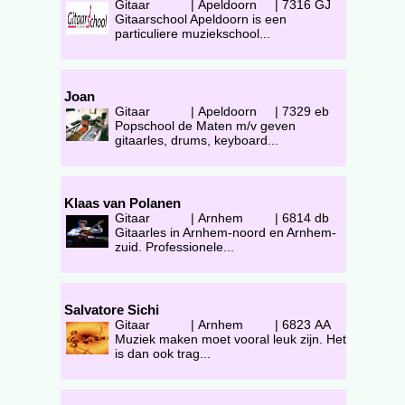
Gitaar
|
Apeldoorn
|
7316 GJ
Gitaarschool Apeldoorn is een
particuliere muziekschool...
Joan
Gitaar
|
Apeldoorn
|
7329 eb
Popschool de Maten m/v geven
gitaarles, drums, keyboard...
Klaas van Polanen
Gitaar
|
Arnhem
|
6814 db
Gitaarles in Arnhem-noord en Arnhem-
zuid. Professionele...
Salvatore Sichi
Gitaar
|
Arnhem
|
6823 AA
Muziek maken moet vooral leuk zijn. Het
is dan ook trag...