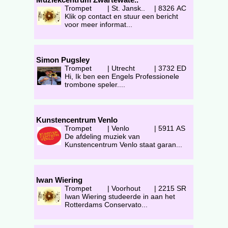
Trompet
|
St. Jansk..
|
8326 AC
Klik op contact en stuur een bericht
voor meer informat...
Simon Pugsley
Trompet
|
Utrecht
|
3732 ED
Hi, Ik ben een Engels Professionele
trombone speler....
Kunstencentrum Venlo
Trompet
|
Venlo
|
5911 AS
De afdeling muziek van
Kunstencentrum Venlo staat garan...
Iwan Wiering
Trompet
|
Voorhout
|
2215 SR
Iwan Wiering studeerde in aan het
Rotterdams Conservato...