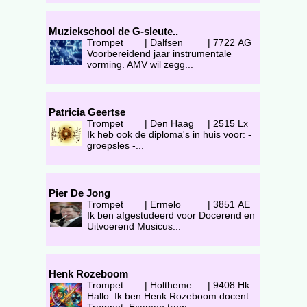
Muziekschool de G-sleute..
Trompet
|
Dalfsen
|
7722 AG
Voorbereidend jaar instrumentale
vorming. AMV wil zegg...
Patricia Geertse
Trompet
|
Den Haag
|
2515 Lx
Ik heb ook de diploma's in huis voor: -
groepsles -...
Pier De Jong
Trompet
|
Ermelo
|
3851 AE
Ik ben afgestudeerd voor Docerend en
Uitvoerend Musicus...
Henk Rozeboom
Trompet
|
Holtheme
|
9408 Hk
Hallo. Ik ben Henk Rozeboom docent