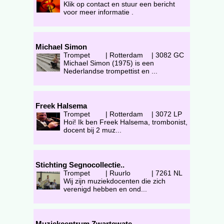
Klik op contact en stuur een bericht
voor meer informatie .
Michael Simon
Trompet
|
Rotterdam
|
3082 GC
Michael Simon (1975) is een
Nederlandse trompettist en ...
Freek Halsema
Trompet
|
Rotterdam
|
3072 LP
Hoi! Ik ben Freek Halsema, trombonist,
docent bij 2 muz...
Stichting Segnocollectie..
Trompet
|
Ruurlo
|
7261 NL
Wij zijn muziekdocenten die zich
verenigd hebben en ond...
Muziekcentrum Zwartewate..