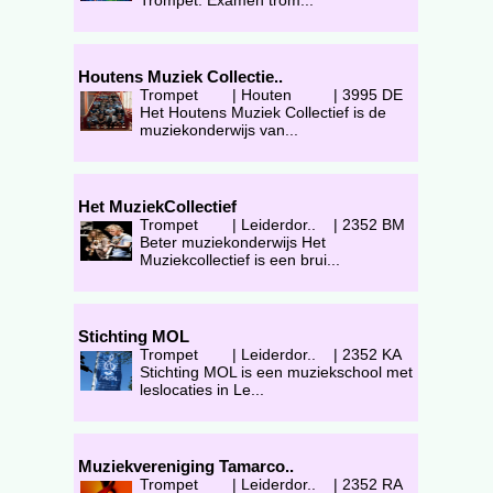
Trompet. Examen trom...
Houtens Muziek Collectie..
Trompet
|
Houten
|
3995 DE
Het Houtens Muziek Collectief is de
muziekonderwijs van...
Het MuziekCollectief
Trompet
|
Leiderdor..
|
2352 BM
Beter muziekonderwijs Het
Muziekcollectief is een brui...
Stichting MOL
Trompet
|
Leiderdor..
|
2352 KA
Stichting MOL is een muziekschool met
leslocaties in Le...
Muziekvereniging Tamarco..
Trompet
|
Leiderdor..
|
2352 RA