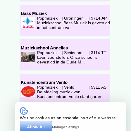
Bass Muziek
Popmuziek
|
Groningen
|
9714 AP
Muziekschool Bass Muziek is gevestigd
in het centrum va...
Muziekschool Annelies
Popmuziek
|
Schiedam
|
3114 TT
Even voorstellen: Onze school is
gevestigd in de Oude M...
Kunstencentrum Venlo
Popmuziek
|
Venlo
|
5911 AS
De afdeling muziek van
Kunstencentrum Venlo staat garan...
Op zoek naar Popmuziekles? Je vindt het op
We use cookies as an essential part of our website.
Muziekles.nl. Popmuziekdocenten voor Kinderen
en Volwassenen. Popmuzieklessen in .
Allow All
Manage Settings