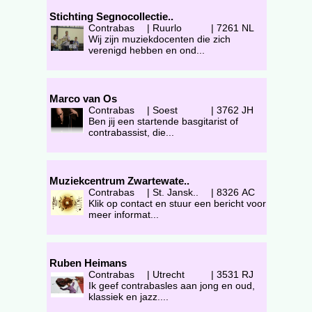
Stichting Segnocollectie..
Contrabas
|
Ruurlo
|
7261 NL
Wij zijn muziekdocenten die zich
verenigd hebben en ond...
Marco van Os
Contrabas
|
Soest
|
3762 JH
Ben jij een startende basgitarist of
contrabassist, die...
Muziekcentrum Zwartewate..
Contrabas
|
St. Jansk..
|
8326 AC
Klik op contact en stuur een bericht voor
meer informat...
Ruben Heimans
Contrabas
|
Utrecht
|
3531 RJ
Ik geef contrabasles aan jong en oud,
klassiek en jazz....