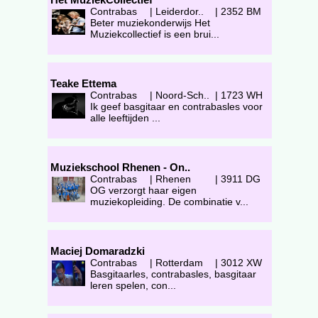
Contrabas
|
Leiderdor..
|
2352 BM
Beter muziekonderwijs Het
Muziekcollectief is een brui...
Teake Ettema
Contrabas
|
Noord-Sch..
|
1723 WH
Ik geef basgitaar en contrabasles voor
alle leeftijden ...
Muziekschool Rhenen - On..
Contrabas
|
Rhenen
|
3911 DG
OG verzorgt haar eigen
muziekopleiding. De combinatie v...
Maciej Domaradzki
Contrabas
|
Rotterdam
|
3012 XW
Basgitaarles, contrabasles, basgitaar
leren spelen, con...