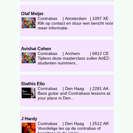
Olaf Meijer
Contrabas
|
Amsterdam
|
1097 XE
Klik op contact en stuur een bericht voor
meer informatie .
Avishai Cohen
Contrabas
|
Arnhem
|
6812 CE
Tijdens deze masterclass zullen ArtEZ-
studenten nummers...
Stathis Elio
Contrabas
|
Den Haag
|
2281 AA
Bass guitar and Contrabass lessons at
your place in Den...
J Hardy
Contrabas
|
Den Haag
|
2512 AR
Voordelige les op de contrabas of