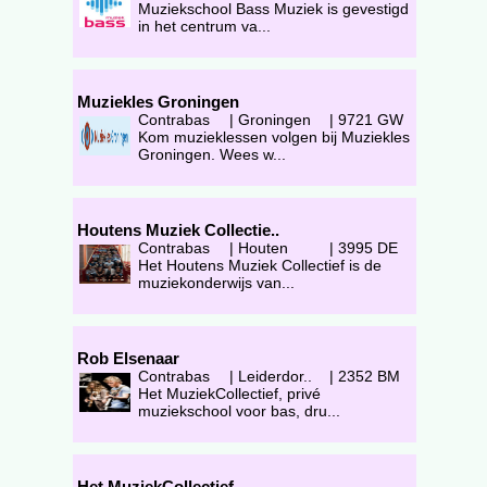
Muziekschool Bass Muziek is gevestigd
in het centrum va...
Muziekles Groningen
Contrabas
|
Groningen
|
9721 GW
Kom muzieklessen volgen bij Muziekles
Groningen. Wees w...
Houtens Muziek Collectie..
Contrabas
|
Houten
|
3995 DE
Het Houtens Muziek Collectief is de
muziekonderwijs van...
Rob Elsenaar
Contrabas
|
Leiderdor..
|
2352 BM
Het MuziekCollectief, privé
muziekschool voor bas, dru...
Het MuziekCollectief