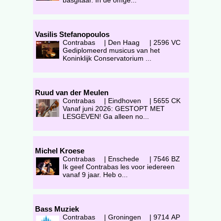
basgitaar. In de omge...
Vasilis Stefanopoulos
Contrabas
|
Den Haag
|
2596 VC
Gediplomeerd musicus van het
Koninklijk Conservatorium ...
Ruud van der Meulen
Contrabas
|
Eindhoven
|
5655 CK
Vanaf juni 2026: GESTOPT MET
LESGEVEN! Ga alleen no...
Michel Kroese
Contrabas
|
Enschede
|
7546 BZ
Ik geef Contrabas les voor iedereen
vanaf 9 jaar. Heb o...
Bass Muziek
Contrabas
|
Groningen
|
9714 AP