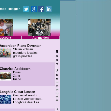
emap
Inloggen
 account
Aanmelden
Accordeon Piano Deventer
Stefan Potman
meerdere locaties
gratis proefles
Gitaarles Apeldoorn
Drum
Zang
Piano
Longhi's Gitaar Lessen
Gespecialiseerd in ...
Lessen voor songwri...
Longhi's Gitaar Les...