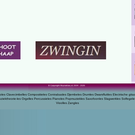
© Copyright Muziekles.nl 2004 - 2026
oles
Clavecimbelles
Compositieles
Contrabasles
Djembeles
Drumles
Dwarsfluitles
Electrische gita
ziektheorie-les
Orgelles
Percussieles
Pianoles
Popmuziekles
Saxofoonles
Slagwerkles
Solfegele
Vioolles
Zangles