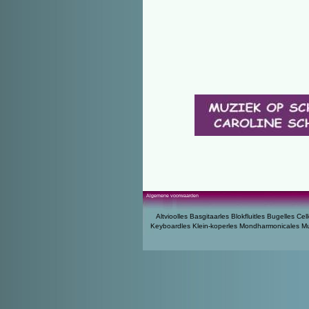
Algemene voorwaarden
Altvioolles
Basgitaarles
Blokfluitles
Bugelles
Cell
Keyboardles
Klein-koperles
Mondharmonicales
Mu