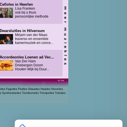
Celloles in Heerlen
Lisa Franken
ook bij u thuis
persoonlijke methode
Dwarsluitles in Hilversum
Mirjam van der Maas
traverso en ensemble
kamermuziek en conce...
Accordeonles Loenen ad Vec...
Van Der Ham
Driebergen Doorn
Houten Wijk bij Duur...
by Guz
arles
Fagotles
Fluitles
Gitaarles
Harples
Hoornles
s
Synthesizerles
Tromboneles
Trompetles
Tubales