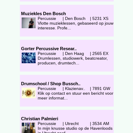
Muziekles Den Bosch
Percussie
|
Den Bosch
|
5231 XS
Vlotte muzieklessen, gebaseerd op jouw
interesse. Profe...
Gorter Percussive Resear..
Percussie
|
Den Haag
|
2565 EX
Drumlessen, studiowerk, beatcreator,
producen, drumtech...
Drumschool / Shop Bussch..
Percussie
|
Klazienav..
|
7891 GW
Klik op contact en stuur een bericht voor
meer informat...
Christian Palmieri
Percussie
|
Utrecht
|
3534 AM
In mijn knusse studio op de Havenloods