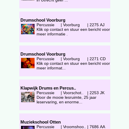
in Utrecht geef ...
Drumschool Voorburg
Percussie
|
Voorburg
|
2275 AJ
Klik op contact en stuur een bericht voor
meer informatie .
Drumschool Voorburg
Percussie
|
Voorburg
|
2271 CD
Klik op contact en stuur een bericht voor
meer informat...
Klapwijk Drums en Percus..
Percussie
|
Voorschot..
|
2253 JK
Door de mooie lesruimte, 25 jaar
leservaring, en enorme...
Muziekschool Otten
Percussie
|
Vroomshoo..
|
7686 AA