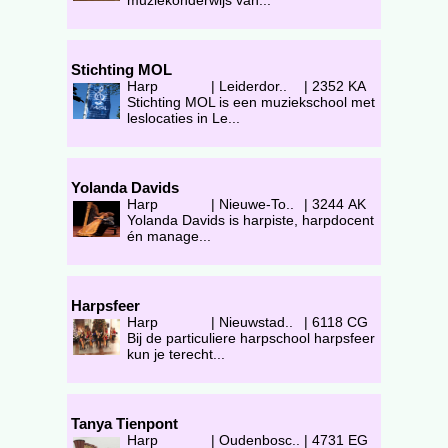
muziekonderwijs van...
Stichting MOL
Harp
|
Leiderdor..
|
2352 KA
Stichting MOL is een muziekschool met
leslocaties in Le...
Yolanda Davids
Harp
|
Nieuwe-To..
|
3244 AK
Yolanda Davids is harpiste, harpdocent
én manage...
Harpsfeer
Harp
|
Nieuwstad..
|
6118 CG
Bij de particuliere harpschool harpsfeer
kun je terecht...
Tanya Tienpont
Harp
|
Oudenbosc..
|
4731 EG