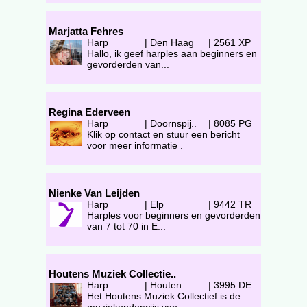
Marjatta Fehres
Harp
|
Den Haag
|
2561 XP
Hallo, ik geef harples aan beginners en
gevorderden van...
Regina Ederveen
Harp
|
Doornspij..
|
8085 PG
Klik op contact en stuur een bericht
voor meer informatie .
Nienke Van Leijden
Harp
|
Elp
|
9442 TR
Harples voor beginners en gevorderden
van 7 tot 70 in E...
Houtens Muziek Collectie..
Harp
|
Houten
|
3995 DE
Het Houtens Muziek Collectief is de