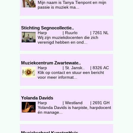
Mijn naam is Tanya Tienpont en mijn
passie is muziek ma...
Stichting Segnocollectie..
Harp
|
Ruurlo
|
7261 NL
Wij zijn muziekdocenten die zich
verenigd hebben en ond...
Muziekcentrum Zwartewate..
Harp
|
St. Jansk..
|
8326 AC
Klik op contact en stuur een bericht
voor meer informat...
Yolanda Davids
Harp
|
Westland
|
2691 GH
Yolanda Davids is harpiste, harpdocent
én manage...
Muziekschool KunstenHuis..