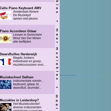
Cello Piano Keyboard AMV
Amsterdam Almere
De Muziekjuf
spelen met plezier
Piano Accordeon Gitaar
Lessen in Gorinchem
Wout Van Der Molen
alle leeftijden
Dwarsfluitles Harderwijk
Magda Jonkers
individueel en groep...
muziekcursussen voor...
Muziekschool Dalfsen
instrumentale vormin...
keyboard, gitaar, bl...
dwarsfluit, drumstel...
Muziekles in Leiderdorp?
Het Muziekcolectief
diverse instrumenten
workshops cursussen