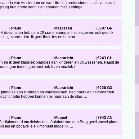
vatoria van Amsterdam en van Utrecht) professioneel actieve musici:
graag hun brede kennis en ervaring met leerlinge...
|
Piano
|
Maarssen
|
3607 GR
MV docente en heb ruim 20 jaar ervaring in het lesgeven. ook geef ik
icht gevorderden. ik geef thuis les en heb no...
|
Piano
|
Maastricht
|
6243 CH
in en ik geef klassiek pianoles aan kinderen en volwassenen. Naast de
leerlingen indien gewenst ook lichte muziek t...
|
Piano
|
Maastricht
|
6228 GX
en pianoles aan kinderen en volwassenen, beginners en gevorderden.
ndacht nodig hebben kunnen bij haar aan de slag. ...
|
Piano
|
Meppel
|
7942 AN
 Gediplomeerd muziekdocente Antoinet van den Berg geeft zowel piano
lijks les en opgave is elk moment mogelijk. ...