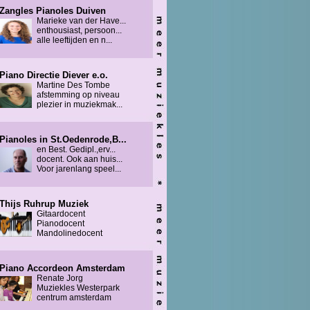
Zangles Pianoles Duiven
Marieke van der Have...
enthousiast, persoon...
alle leeftijden en n...
Piano Directie Diever e.o.
Martine Des Tombe
afstemming op niveau
plezier in muziekmak...
Pianoles in St.Oedenrode,B...
en Best. Gedipl.,erv...
docent. Ook aan huis...
Voor jarenlang speel...
Thijs Ruhrup Muziek
Gitaardocent
Pianodocent
Mandolinedocent
Piano Accordeon Amsterdam
Renate Jorg
Muziekles Westerpark
centrum amsterdam