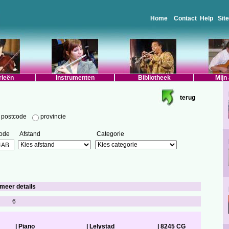
Home
Contact
Help
Sit
rieën
Instrumenten
Bibliotheek
Mijn
terug
postcode
provincie
ode
Afstand
Categorie
 meer details
6
|
Piano
|
Lelystad
|
8245 CG