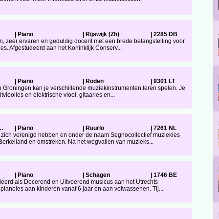
|
Piano
|
Rijswijk (Zh)
|
2285 DB
en, zeer ervaren en geduldig docent met een brede belangstelling voor
odes. Afgestudeerd aan het Koninklijk Conserv...
|
Piano
|
Roden
|
9301 LT
 Groningen kan je verschillende muziekinstrumenten leren spelen. Je
tvioolles en elektrische viool, gitaarles en...
..
|
Piano
|
Ruurlo
|
7261 NL
e zich verenigd hebben en onder de naam Segnocollectief muziekles
erkelland en omstreken. Na het wegvallen van muzieks...
|
Piano
|
Schagen
|
1746 BE
deerd als Docerend en Uitvoerend musicus aan het Utrechts
 pianoles aan kinderen vanaf 6 jaar en aan volwassenen. Tij...