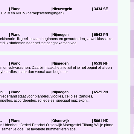
|
Piano
|
Nieuwegein
|
3434 SE
id EPTA en KNTV (beroepsverenigingen)
|
Piano
|
Nijmegen
|
6543 PR
ektheorie. Ik geef les aan beginners en gevorderden, zowel klassieke
eid ik studenten naar het toelatingsexamen voo...
|
Piano
|
Nijmegen
|
6538 NH
n en volwassenen. Daarbij maakt het niet uit of je net begint of al een
 keyboardles, maar dan vooral aan beginner...
n..
|
Piano
|
Nijmegen
|
6525 ZN
derland staat voor pianoles, vioolles, celloles, zangles,
rompetles, accordeonles, solfègeles, speciaal muziekon...
..
|
Piano
|
Oisterwijk
|
5061 HD
en Udenhout Berkel-Enschot Oisterwijk Moergestel Tilburg Wil je piano
 samen je doel. Je favoriete nummer leren spe...