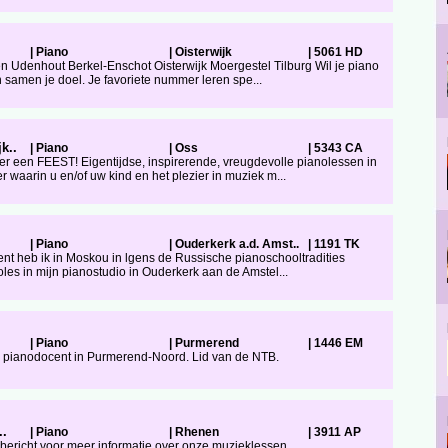
|
Piano
|
Oisterwijk
|
5061 HD
en Udenhout Berkel-Enschot Oisterwijk Moergestel Tilburg Wil je piano
 samen je doel. Je favoriete nummer leren spe...
k..
|
Piano
|
Oss
|
5343 CA
 een FEEST! Eigentijdse, inspirerende, vreugdevolle pianolessen in
 waarin u en/of uw kind en het plezier in muziek m...
|
Piano
|
Ouderkerk a.d. Amst..
|
1191 TK
ent heb ik in Moskou in lgens de Russische pianoschooltradities
oles in mijn pianostudio in Ouderkerk aan de Amstel...
|
Piano
|
Purmerend
|
1446 EM
 pianodocent in Purmerend-Noord. Lid van de NTB.
..
|
Piano
|
Rhenen
|
3911 AP
n bericht voor meer informatie over onze muzieklessen.