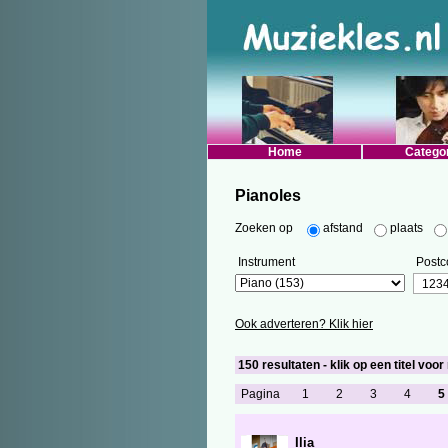
Home
Catego
Pianoles
Zoeken op
afstand
plaats
Instrument
Postc
Ook adverteren? Klik hier
150 resultaten - klik op een titel voor
Pagina
1
2
3
4
5
Ilia