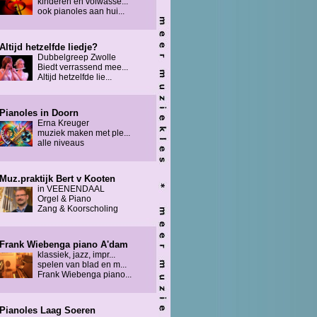
kinderen en volwasse...
ook pianoles aan hui...
Altijd hetzelfde liedje?
Dubbelgreep Zwolle
Biedt verrassend mee...
Altijd hetzelfde lie...
Pianoles in Doorn
Erna Kreuger
muziek maken met ple...
alle niveaus
Muz.praktijk Bert v Kooten
in VEENENDAAL
Orgel & Piano
Zang & Koorscholing
Frank Wiebenga piano A'dam
klassiek, jazz, impr...
spelen van blad en m...
Frank Wiebenga piano...
Pianoles Laag Soeren