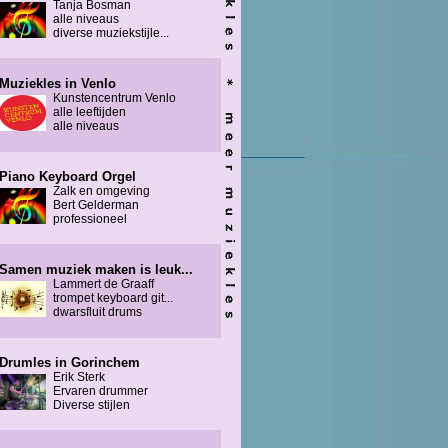
Tanja Bosman
alle niveaus
diverse muziekstijle...
Muziekles in Venlo
Kunstencentrum Venlo
alle leeftijden
alle niveaus
Piano Keyboard Orgel
Zalk en omgeving
Bert Gelderman
professioneel
Samen muziek maken is leuk...
Lammert de Graaff
trompet keyboard git...
dwarsfluit drums
Drumles in Gorinchem
Erik Sterk
Ervaren drummer
Diverse stijlen