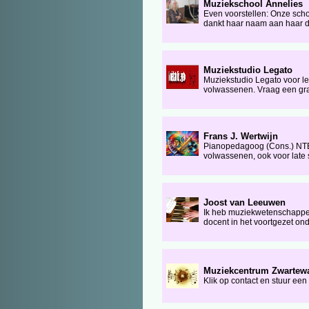
Muziekschool Annelies
Even voorstellen: Onze scho
dankt haar naam aan haar dire
Muziekstudio Legato
Muziekstudio Legato voor le
volwassenen. Vraag een grati
Frans J. Wertwijn
Pianopedagoog (Cons.) NT
volwassenen, ook voor late s
Joost van Leeuwen
Ik heb muziekwetenschappen
docent in het voortgezet ond
Muziekcentrum Zwartewa
Klik op contact en stuur ee