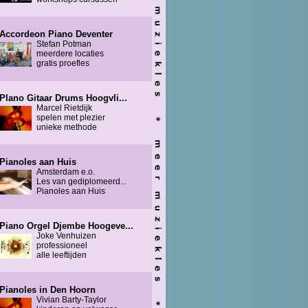
Accordeon Piano Deventer
Stefan Potman
meerdere locaties
gratis proefles
PIano Gitaar Drums Hoogvli...
Marcel Rietdijk
spelen met plezier
unieke methode
Pianoles aan Huis
Amsterdam e.o.
Les van gediplomeerd...
Pianoles aan Huis
Piano Orgel Djembe Hoogeve...
Joke Venhuizen
professioneel
alle leeftijden
Pianoles in Den Hoorn
Vivian Barty-Taylor