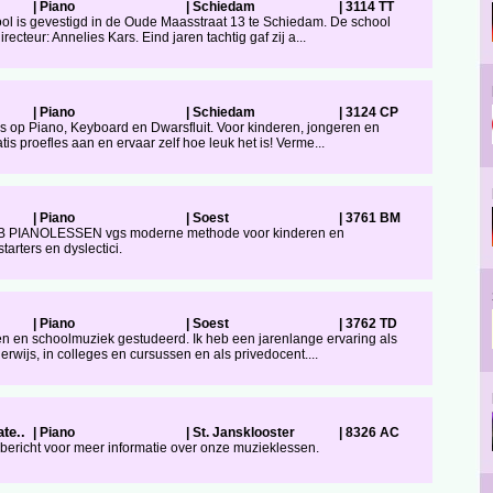
|
Piano
|
Schiedam
|
3114 TT
ol is gevestigd in de Oude Maasstraat 13 te Schiedam. De school
cteur: Annelies Kars. Eind jaren tachtig gaf zij a...
|
Piano
|
Schiedam
|
3124 CP
s op Piano, Keyboard en Dwarsfluit. Voor kinderen, jongeren en
s proefles aan en ervaar zelf hoe leuk het is! Verme...
|
Piano
|
Soest
|
3761 BM
B PIANOLESSEN vgs moderne methode voor kinderen en
tarters en dyslectici.
|
Piano
|
Soest
|
3762 TD
 en schoolmuziek gestudeerd. Ik heb een jarenlange ervaring als
erwijs, in colleges en cursussen en als privedocent....
te..
|
Piano
|
St. Jansklooster
|
8326 AC
n bericht voor meer informatie over onze muzieklessen.