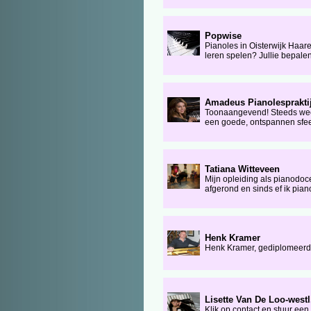
Popwise
Pianoles in Oisterwijk Haar
leren spelen? Jullie bepalen
Amadeus Pianolespraktij
Toonaangevend! Steeds weer
een goede, ontspannen sfeer
Tatiana Witteveen
Mijn opleiding als pianodoc
afgerond en sinds ef ik pian
Henk Kramer
Henk Kramer, gediplomeerd
Lisette Van De Loo-westl
Klik op contact en stuur ee