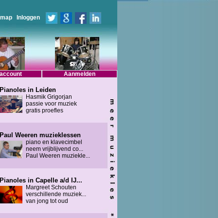
emap
Inloggen
 account
Aanmelden
Pianoles in Leiden
Hasmik Grigorjan
passie voor muziek
gratis proefles
Paul Weeren muzieklessen
piano en klavecimbel
neem vrijblijvend co...
Paul Weeren muziekle...
Pianoles in Capelle a/d IJ...
Margreet Schouten
verschillende muziek...
van jong tot oud