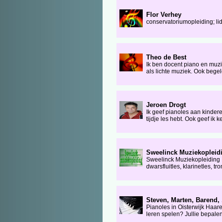
Flor Verhey
conservatoriumopleiding; l
Theo de Best
Ik ben docent piano en muzi
als lichte muziek. Ook begel
Jeroen Drogt
Ik geef pianoles aan kindere
tijdje les hebt. Ook geef ik
Sweelinck Muziekopleidi
Sweelinck Muziekopleiding Ne
dwarsfluitles, klarinetles, t
Steven, Marten, Barend, 
Pianoles in Oisterwijk Haar
leren spelen? Jullie bepalen